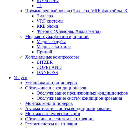
IDEMITSU
TL
Промышленный холод (Чиллера, VRF, фанкойлы, К
Чиллера
VRF системы
ККБ блоки
Фреоны (Хладоны, Хладагенты)
Медная труба, фитинги, припой
Медные трубы
Медные фитинги
Припой
Холодильные компрессоры
BITZER
COPELAND
DANFOSS
Услуги
Установка кондиционеров
Обслуживание кондиционеров
Обслуживание прецизионных кондиционеров
Обслуживание систем кондиционирования
Монтаж кондиционеров
Автоматизация систем кондиционирования
Монтаж систем вентиляции
Обслуживание систем вентиляции
Ремонт систем вентиляции