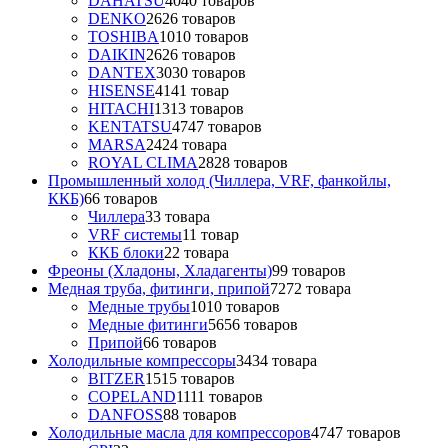
DAHATSU
40
40 товаров
DENKO
26
26 товаров
TOSHIBA
10
10 товаров
DAIKIN
26
26 товаров
DANTEX
30
30 товаров
HISENSE
41
41 товар
HITACHI
13
13 товаров
KENTATSU
47
47 товаров
MARSA
24
24 товара
ROYAL CLIMA
28
28 товаров
Промышленный холод (Чиллера, VRF, фанкойлы,
ККБ)
6
6 товаров
Чиллера
3
3 товара
VRF системы
1
1 товар
ККБ блоки
2
2 товара
Фреоны (Хладоны, Хладагенты)
9
9 товаров
Медная труба, фитинги, припой
72
72 товара
Медные трубы
10
10 товаров
Медные фитинги
56
56 товаров
Припой
6
6 товаров
Холодильные компрессоры
34
34 товара
BITZER
15
15 товаров
COPELAND
11
11 товаров
DANFOSS
8
8 товаров
Холодильные масла для компрессоров
47
47 товаров