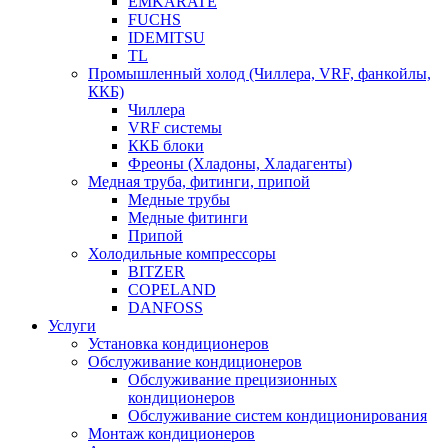
EMKARATE
FUCHS
IDEMITSU
TL
Промышленный холод (Чиллера, VRF, фанкойлы,
ККБ)
Чиллера
VRF системы
ККБ блоки
Фреоны (Хладоны, Хладагенты)
Медная труба, фитинги, припой
Медные трубы
Медные фитинги
Припой
Холодильные компрессоры
BITZER
COPELAND
DANFOSS
Услуги
Установка кондиционеров
Обслуживание кондиционеров
Обслуживание прецизионных
кондиционеров
Обслуживание систем кондиционирования
Монтаж кондиционеров