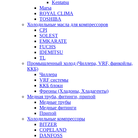
Kentatsu
Marsa
ROYAL CLIMA
TOSHIBA
Холодильные масла для компрессоров
CPI
SOLEST
EMKARATE
FUCHS
IDEMITSU
TL
Промышленный холод (Чиллера, VRF, фанкойлы,
ККБ)
Чиллера
VRF системы
ККБ блоки
Фреоны (Хладоны, Хладагенты)
Медная труба, фитинги, припой
Медные трубы
Медные фитинги
Припой
Холодильные компрессоры
BITZER
COPELAND
DANFOSS