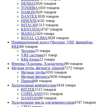
DENKO
26
26 товаров
TOSHIBA
10
10 товаров
DAIKIN
26
26 товаров
DANTEX
30
30 товаров
HISENSE
41
41 товар
HITACHI
13
13 товаров
KENTATSU
47
47 товаров
MARSA
24
24 товара
ROYAL CLIMA
28
28 товаров
Промышленный холод (Чиллера, VRF, фанкойлы,
ККБ)
6
6 товаров
Чиллера
3
3 товара
VRF системы
1
1 товар
ККБ блоки
2
2 товара
Фреоны (Хладоны, Хладагенты)
9
9 товаров
Медная труба, фитинги, припой
72
72 товара
Медные трубы
10
10 товаров
Медные фитинги
56
56 товаров
Припой
6
6 товаров
Холодильные компрессоры
34
34 товара
BITZER
15
15 товаров
COPELAND
11
11 товаров
DANFOSS
8
8 товаров
Холодильные масла для компрессоров
47
47 товаров
CPI
2
2 товара