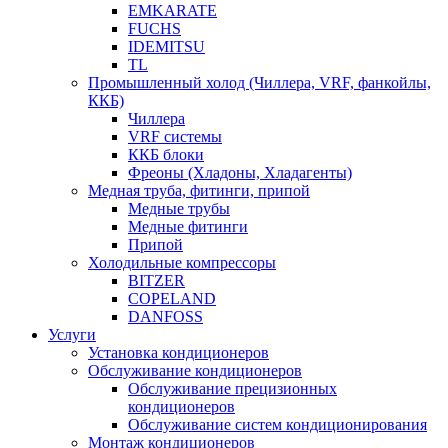
EMKARATE
FUCHS
IDEMITSU
TL
Промышленный холод (Чиллера, VRF, фанкойлы,
ККБ)
Чиллера
VRF системы
ККБ блоки
Фреоны (Хладоны, Хладагенты)
Медная труба, фитинги, припой
Медные трубы
Медные фитинги
Припой
Холодильные компрессоры
BITZER
COPELAND
DANFOSS
Услуги
Установка кондиционеров
Обслуживание кондиционеров
Обслуживание прецизионных
кондиционеров
Обслуживание систем кондиционирования
Монтаж кондиционеров