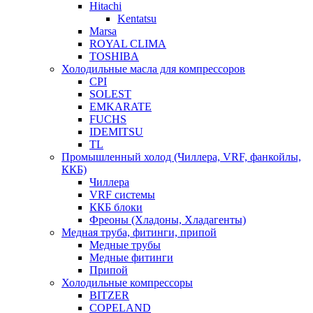
Hitachi
Kentatsu
Marsa
ROYAL CLIMA
TOSHIBA
Холодильные масла для компрессоров
CPI
SOLEST
EMKARATE
FUCHS
IDEMITSU
TL
Промышленный холод (Чиллера, VRF, фанкойлы,
ККБ)
Чиллера
VRF системы
ККБ блоки
Фреоны (Хладоны, Хладагенты)
Медная труба, фитинги, припой
Медные трубы
Медные фитинги
Припой
Холодильные компрессоры
BITZER
COPELAND