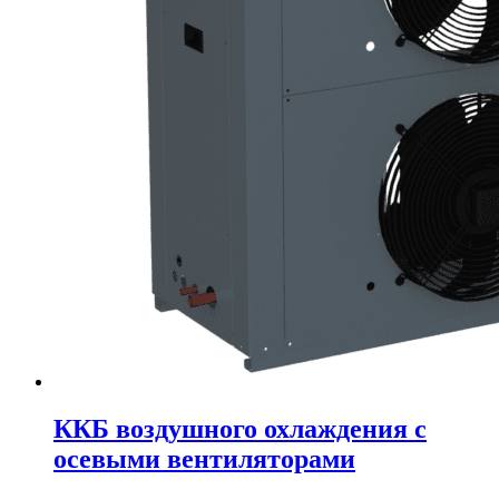
ККБ воздушного охлаждения с
осевыми вентиляторами