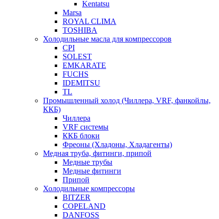
Kentatsu
Marsa
ROYAL CLIMA
TOSHIBA
Холодильные масла для компрессоров
CPI
SOLEST
EMKARATE
FUCHS
IDEMITSU
TL
Промышленный холод (Чиллера, VRF, фанкойлы,
ККБ)
Чиллера
VRF системы
ККБ блоки
Фреоны (Хладоны, Хладагенты)
Медная труба, фитинги, припой
Медные трубы
Медные фитинги
Припой
Холодильные компрессоры
BITZER
COPELAND
DANFOSS