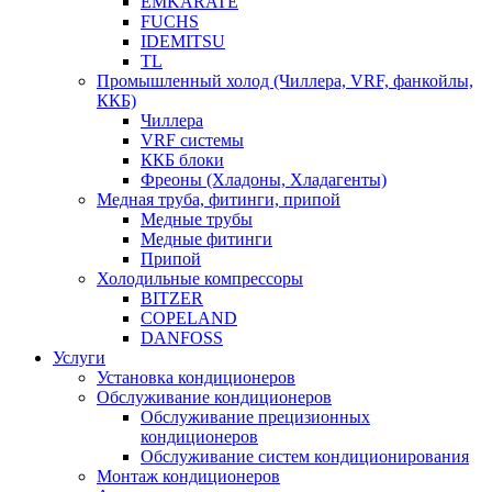
EMKARATE
FUCHS
IDEMITSU
TL
Промышленный холод (Чиллера, VRF, фанкойлы,
ККБ)
Чиллера
VRF системы
ККБ блоки
Фреоны (Хладоны, Хладагенты)
Медная труба, фитинги, припой
Медные трубы
Медные фитинги
Припой
Холодильные компрессоры
BITZER
COPELAND
DANFOSS
Услуги
Установка кондиционеров
Обслуживание кондиционеров
Обслуживание прецизионных
кондиционеров
Обслуживание систем кондиционирования
Монтаж кондиционеров