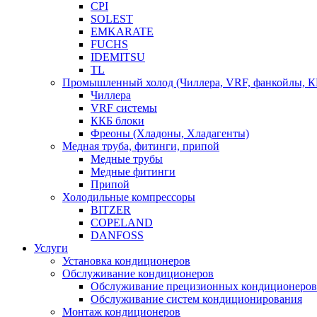
CPI
SOLEST
EMKARATE
FUCHS
IDEMITSU
TL
Промышленный холод (Чиллера, VRF, фанкойлы, К
Чиллера
VRF системы
ККБ блоки
Фреоны (Хладоны, Хладагенты)
Медная труба, фитинги, припой
Медные трубы
Медные фитинги
Припой
Холодильные компрессоры
BITZER
COPELAND
DANFOSS
Услуги
Установка кондиционеров
Обслуживание кондиционеров
Обслуживание прецизионных кондиционеров
Обслуживание систем кондиционирования
Монтаж кондиционеров