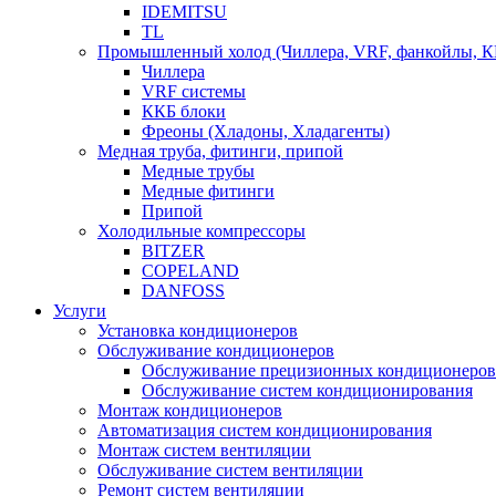
IDEMITSU
TL
Промышленный холод (Чиллера, VRF, фанкойлы, К
Чиллера
VRF системы
ККБ блоки
Фреоны (Хладоны, Хладагенты)
Медная труба, фитинги, припой
Медные трубы
Медные фитинги
Припой
Холодильные компрессоры
BITZER
COPELAND
DANFOSS
Услуги
Установка кондиционеров
Обслуживание кондиционеров
Обслуживание прецизионных кондиционеров
Обслуживание систем кондиционирования
Монтаж кондиционеров
Автоматизация систем кондиционирования
Монтаж систем вентиляции
Обслуживание систем вентиляции
Ремонт систем вентиляции