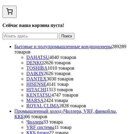
Сейчас ваша корзина пуста!
Бытовые и полупромышленные кондиционеры
289
289
товаров
DAHATSU
40
40 товаров
DENKO
26
26 товаров
TOSHIBA
10
10 товаров
DAIKIN
26
26 товаров
DANTEX
30
30 товаров
HISENSE
41
41 товар
HITACHI
13
13 товаров
KENTATSU
47
47 товаров
MARSA
24
24 товара
ROYAL CLIMA
28
28 товаров
Промышленный холод (Чиллера, VRF, фанкойлы,
ККБ)
6
6 товаров
Чиллера
3
3 товара
VRF системы
1
1 товар
ККБ блоки
2
2 товара