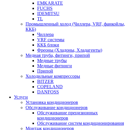
EMKARATE
FUCHS
IDEMITSU
TL
Промышленный холод (Чиллера, VRF, фанкойлы,
ККБ)
Чиллера
VRF системы
ККБ блоки
Фреоны (Хладоны, Хладагенты)
Медная труба, фитинги, припой
Медные трубы
Медные фитинги
Припой
Холодильные компрессоры
BITZER
COPELAND
DANFOSS
Услуги
Установка кондиционеров
Обслуживание кондиционеров
Обслуживание прецизионных
кондиционеров
Обслуживание систем кондиционирования
Монтаж кондиционеров