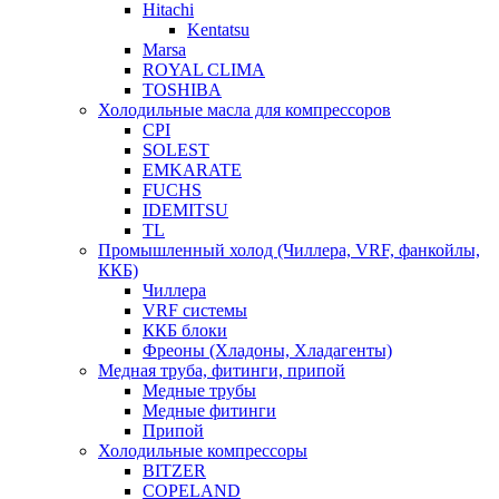
Hitachi
Kentatsu
Marsa
ROYAL CLIMA
TOSHIBA
Холодильные масла для компрессоров
CPI
SOLEST
EMKARATE
FUCHS
IDEMITSU
TL
Промышленный холод (Чиллера, VRF, фанкойлы,
ККБ)
Чиллера
VRF системы
ККБ блоки
Фреоны (Хладоны, Хладагенты)
Медная труба, фитинги, припой
Медные трубы
Медные фитинги
Припой
Холодильные компрессоры
BITZER
COPELAND