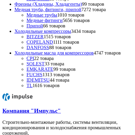
Фреоны (Хладоны, Хладагенты)
9
9 товаров
Медная труба, фитинги, припой
72
72 товара
Медные трубы
10
10 товаров
Медные фитинги
56
56 товаров
Припой
6
6 товаров
Холодильные компрессоры
34
34 товара
BITZER
15
15 товаров
COPELAND
11
11 товаров
DANFOSS
8
8 товаров
Холодильные масла для компрессоров
47
47 товаров
CPI
2
2 товара
SOLEST
3
3 товара
EMKARATE
9
9 товаров
FUCHS
13
13 товаров
IDEMITSU
4
4 товара
TL
16
16 товаров
Компания "Импульс"
Строительно-монтажные работы, системы вентиляции,
кондиционирования и холодоснабжения промышленных
сооружений,