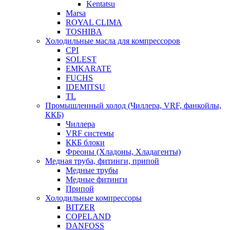
Kentatsu
Marsa
ROYAL CLIMA
TOSHIBA
Холодильные масла для компрессоров
CPI
SOLEST
EMKARATE
FUCHS
IDEMITSU
TL
Промышленный холод (Чиллера, VRF, фанкойлы,
ККБ)
Чиллера
VRF системы
ККБ блоки
Фреоны (Хладоны, Хладагенты)
Медная труба, фитинги, припой
Медные трубы
Медные фитинги
Припой
Холодильные компрессоры
BITZER
COPELAND
DANFOSS