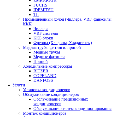
EMKARATE
FUCHS
IDEMITSU
TL
Промышленный холод (Чиллера, VRF, фанкойлы,
ККБ)
Чиллера
VRF системы
ККБ блоки
Фреоны (Хладоны, Хладагенты)
Медная труба, фитинги, припой
Медные трубы
Медные фитинги
Припой
Холодильные компрессоры
BITZER
COPELAND
DANFOSS
Услуги
Установка кондиционеров
Обслуживание кондиционеров
Обслуживание прецизионных
кондиционеров
Обслуживание систем кондиционирования
Монтаж кондиционеров