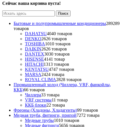
Сейчас ваша корзина пуста!
Бытовые и полупромышленные кондиционеры
289
289
товаров
DAHATSU
40
40 товаров
DENKO
26
26 товаров
TOSHIBA
10
10 товаров
DAIKIN
26
26 товаров
DANTEX
30
30 товаров
HISENSE
41
41 товар
HITACHI
13
13 товаров
KENTATSU
47
47 товаров
MARSA
24
24 товара
ROYAL CLIMA
28
28 товаров
Промышленный холод (Чиллера, VRF, фанкойлы,
ККБ)
6
6 товаров
Чиллера
3
3 товара
VRF системы
1
1 товар
ККБ блоки
2
2 товара
Фреоны (Хладоны, Хладагенты)
9
9 товаров
Медная труба, фитинги, припой
72
72 товара
Медные трубы
10
10 товаров
Медные фитинги
56
56 товаров