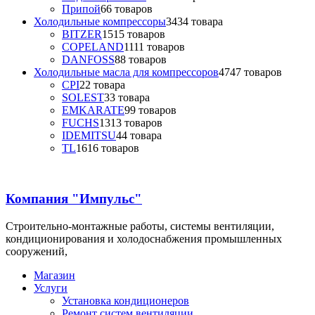
Припой
6
6 товаров
Холодильные компрессоры
34
34 товара
BITZER
15
15 товаров
COPELAND
11
11 товаров
DANFOSS
8
8 товаров
Холодильные масла для компрессоров
47
47 товаров
CPI
2
2 товара
SOLEST
3
3 товара
EMKARATE
9
9 товаров
FUCHS
13
13 товаров
IDEMITSU
4
4 товара
TL
16
16 товаров
Компания "Импульс"
Строительно-монтажные работы, системы вентиляции,
кондиционирования и холодоснабжения промышленных
сооружений,
Магазин
Услуги
Установка кондиционеров
Ремонт систем вентиляции