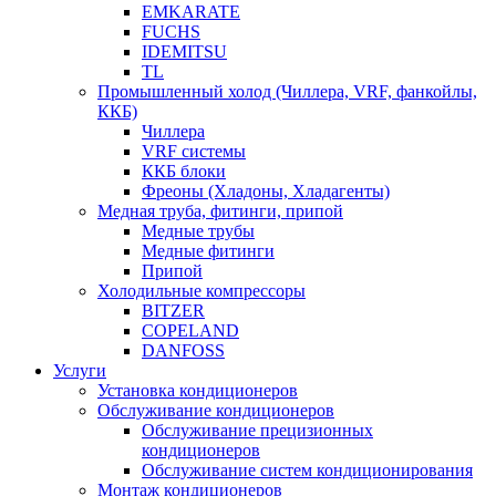
EMKARATE
FUCHS
IDEMITSU
TL
Промышленный холод (Чиллера, VRF, фанкойлы,
ККБ)
Чиллера
VRF системы
ККБ блоки
Фреоны (Хладоны, Хладагенты)
Медная труба, фитинги, припой
Медные трубы
Медные фитинги
Припой
Холодильные компрессоры
BITZER
COPELAND
DANFOSS
Услуги
Установка кондиционеров
Обслуживание кондиционеров
Обслуживание прецизионных
кондиционеров
Обслуживание систем кондиционирования
Монтаж кондиционеров