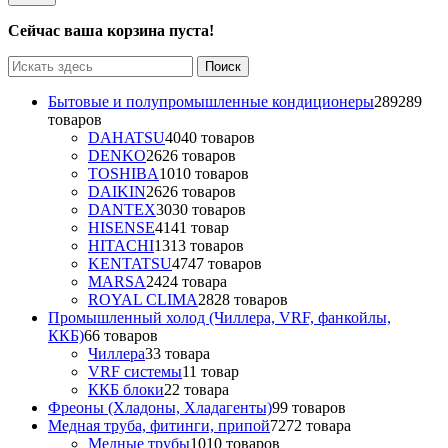
Сейчас ваша корзина пуста!
Бытовые и полупромышленные кондиционеры
289
289
товаров
DAHATSU
40
40 товаров
DENKO
26
26 товаров
TOSHIBA
10
10 товаров
DAIKIN
26
26 товаров
DANTEX
30
30 товаров
HISENSE
41
41 товар
HITACHI
13
13 товаров
KENTATSU
47
47 товаров
MARSA
24
24 товара
ROYAL CLIMA
28
28 товаров
Промышленный холод (Чиллера, VRF, фанкойлы,
ККБ)
6
6 товаров
Чиллера
3
3 товара
VRF системы
1
1 товар
ККБ блоки
2
2 товара
Фреоны (Хладоны, Хладагенты)
9
9 товаров
Медная труба, фитинги, припой
72
72 товара
Медные трубы
10
10 товаров