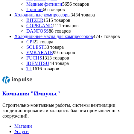
Медные фитинги
56
56 товаров
Припой
6
6 товаров
Холодильные компрессоры
34
34 товара
BITZER
15
15 товаров
COPELAND
11
11 товаров
DANFOSS
8
8 товаров
Холодильные масла для компрессоров
47
47 товаров
CPI
2
2 товара
SOLEST
3
3 товара
EMKARATE
9
9 товаров
FUCHS
13
13 товаров
IDEMITSU
4
4 товара
TL
16
16 товаров
Компания "Импульс"
Строительно-монтажные работы, системы вентиляции,
кондиционирования и холодоснабжения промышленных
сооружений,
Магазин
Услуги