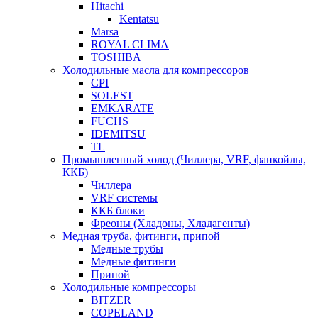
Hitachi
Kentatsu
Marsa
ROYAL CLIMA
TOSHIBA
Холодильные масла для компрессоров
CPI
SOLEST
EMKARATE
FUCHS
IDEMITSU
TL
Промышленный холод (Чиллера, VRF, фанкойлы,
ККБ)
Чиллера
VRF системы
ККБ блоки
Фреоны (Хладоны, Хладагенты)
Медная труба, фитинги, припой
Медные трубы
Медные фитинги
Припой
Холодильные компрессоры
BITZER
COPELAND