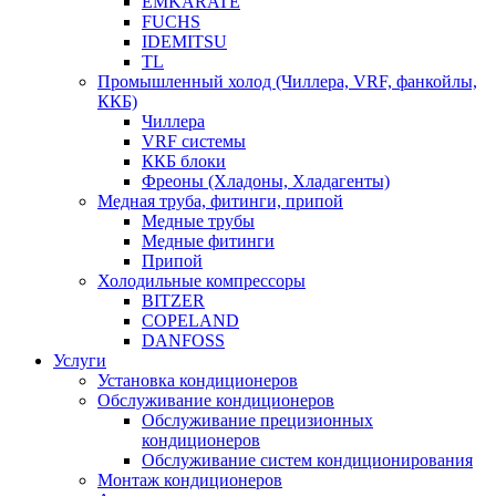
EMKARATE
FUCHS
IDEMITSU
TL
Промышленный холод (Чиллера, VRF, фанкойлы,
ККБ)
Чиллера
VRF системы
ККБ блоки
Фреоны (Хладоны, Хладагенты)
Медная труба, фитинги, припой
Медные трубы
Медные фитинги
Припой
Холодильные компрессоры
BITZER
COPELAND
DANFOSS
Услуги
Установка кондиционеров
Обслуживание кондиционеров
Обслуживание прецизионных
кондиционеров
Обслуживание систем кондиционирования
Монтаж кондиционеров