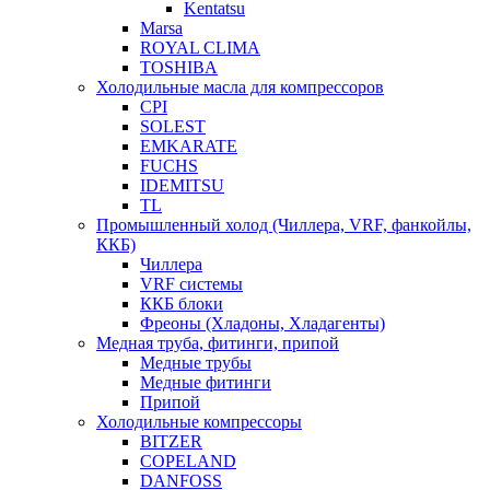
Kentatsu
Marsa
ROYAL CLIMA
TOSHIBA
Холодильные масла для компрессоров
CPI
SOLEST
EMKARATE
FUCHS
IDEMITSU
TL
Промышленный холод (Чиллера, VRF, фанкойлы,
ККБ)
Чиллера
VRF системы
ККБ блоки
Фреоны (Хладоны, Хладагенты)
Медная труба, фитинги, припой
Медные трубы
Медные фитинги
Припой
Холодильные компрессоры
BITZER
COPELAND
DANFOSS