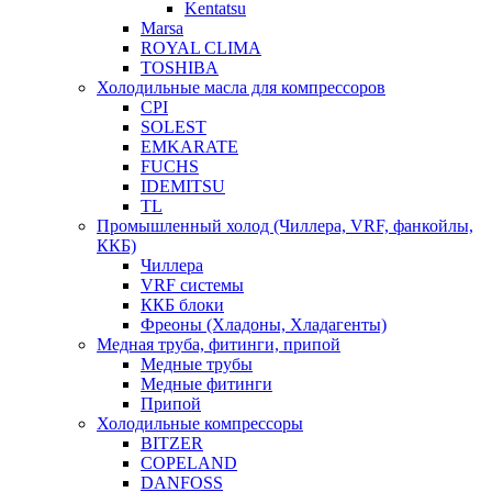
Kentatsu
Marsa
ROYAL CLIMA
TOSHIBA
Холодильные масла для компрессоров
CPI
SOLEST
EMKARATE
FUCHS
IDEMITSU
TL
Промышленный холод (Чиллера, VRF, фанкойлы,
ККБ)
Чиллера
VRF системы
ККБ блоки
Фреоны (Хладоны, Хладагенты)
Медная труба, фитинги, припой
Медные трубы
Медные фитинги
Припой
Холодильные компрессоры
BITZER
COPELAND
DANFOSS