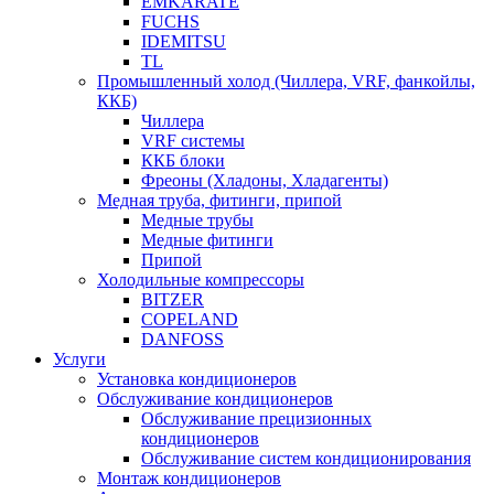
EMKARATE
FUCHS
IDEMITSU
TL
Промышленный холод (Чиллера, VRF, фанкойлы,
ККБ)
Чиллера
VRF системы
ККБ блоки
Фреоны (Хладоны, Хладагенты)
Медная труба, фитинги, припой
Медные трубы
Медные фитинги
Припой
Холодильные компрессоры
BITZER
COPELAND
DANFOSS
Услуги
Установка кондиционеров
Обслуживание кондиционеров
Обслуживание прецизионных
кондиционеров
Обслуживание систем кондиционирования
Монтаж кондиционеров