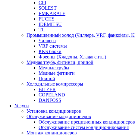
CPI
SOLEST
EMKARATE
FUCHS
IDEMITSU
TL
Промышленный холод (Чиллера, VRF, фанкойлы, К
Чиллера
VRF системы
ККБ блоки
Фреоны (Хладоны, Хладагенты)
Медная труба, фитинги, припой
Медные трубы
Медные фитинги
Припой
Холодильные компрессоры
BITZER
COPELAND
DANFOSS
Услуги
Установка кондиционеров
Обслуживание кондиционеров
Обслуживание прецизионных кондиционеров
Обслуживание систем кондиционирования
Монтаж кондиционеров