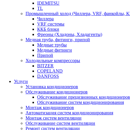
IDEMITSU
TL
Промышленный холод (Чиллера, VRF, фанкойлы, К
Чиллера
VRF системы
ККБ блоки
Фреоны (Хладоны, Хладагенты)
Медная труба, фитинги, припой
Медные трубы
Медные фитинги
Припой
Холодильные компрессоры
BITZER
COPELAND
DANFOSS
Услуги
Установка кондиционеров
Обслуживание кондиционеров
Обслуживание прецизионных кондиционеров
Обслуживание систем кондиционирования
Монтаж кондиционеров
Автоматизация систем кондиционирования
Монтаж систем вентиляции
Обслуживание систем вентиляции
Ремонт систем вентиляции