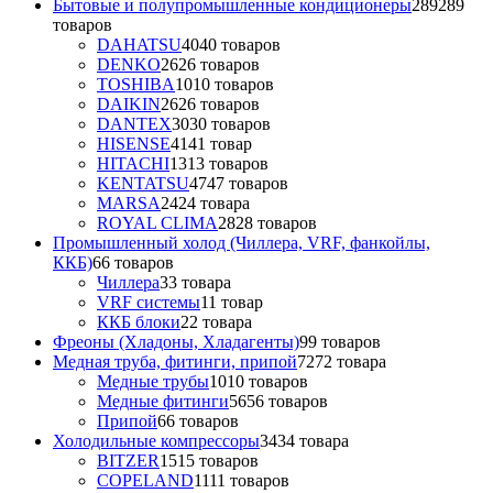
Бытовые и полупромышленные кондиционеры
289
289
товаров
DAHATSU
40
40 товаров
DENKO
26
26 товаров
TOSHIBA
10
10 товаров
DAIKIN
26
26 товаров
DANTEX
30
30 товаров
HISENSE
41
41 товар
HITACHI
13
13 товаров
KENTATSU
47
47 товаров
MARSA
24
24 товара
ROYAL CLIMA
28
28 товаров
Промышленный холод (Чиллера, VRF, фанкойлы,
ККБ)
6
6 товаров
Чиллера
3
3 товара
VRF системы
1
1 товар
ККБ блоки
2
2 товара
Фреоны (Хладоны, Хладагенты)
9
9 товаров
Медная труба, фитинги, припой
72
72 товара
Медные трубы
10
10 товаров
Медные фитинги
56
56 товаров
Припой
6
6 товаров
Холодильные компрессоры
34
34 товара
BITZER
15
15 товаров
COPELAND
11
11 товаров