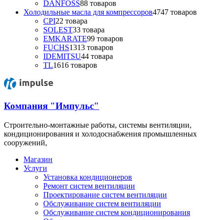
DANFOSS
8
8 товаров
Холодильные масла для компрессоров
47
47 товаров
CPI
2
2 товара
SOLEST
3
3 товара
EMKARATE
9
9 товаров
FUCHS
13
13 товаров
IDEMITSU
4
4 товара
TL
16
16 товаров
Компания "Импульс"
Строительно-монтажные работы, системы вентиляции,
кондиционирования и холодоснабжения промышленных
сооружений,
Магазин
Услуги
Установка кондиционеров
Ремонт систем вентиляции
Проектирование систем вентиляции
Обслуживание систем вентиляции
Обслуживание систем кондиционирования