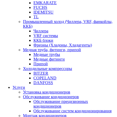
EMKARATE
FUCHS
IDEMITSU
TL
Промышленный холод (Чиллера, VRF, фанкойлы,
ККБ)
Чиллера
VRF системы
ККБ блоки
Фреоны (Хладоны, Хладагенты)
Медная труба, фитинги, припой
Медные трубы
Медные фитинги
Припой
Холодильные компрессоры
BITZER
COPELAND
DANFOSS
Услуги
Установка кондиционеров
Обслуживание кондиционеров
Обслуживание прецизионных
кондиционеров
Обслуживание систем кондиционирования
Монтаж кондиционеров