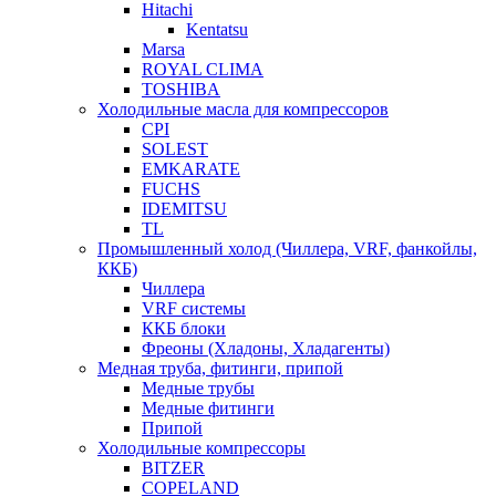
Hitachi
Kentatsu
Marsa
ROYAL CLIMA
TOSHIBA
Холодильные масла для компрессоров
CPI
SOLEST
EMKARATE
FUCHS
IDEMITSU
TL
Промышленный холод (Чиллера, VRF, фанкойлы,
ККБ)
Чиллера
VRF системы
ККБ блоки
Фреоны (Хладоны, Хладагенты)
Медная труба, фитинги, припой
Медные трубы
Медные фитинги
Припой
Холодильные компрессоры
BITZER
COPELAND