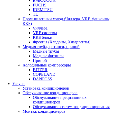
EMKARATE
FUCHS
IDEMITSU
TL
Промышленный холод (Чиллера, VRF, фанкойлы,
ККБ)
Чиллера
VRF системы
ККБ блоки
Фреоны (Хладоны, Хладагенты)
Медная труба, фитинги, припой
Медные трубы
Медные фитинги
Припой
Холодильные компрессоры
BITZER
COPELAND
DANFOSS
Услуги
Установка кондиционеров
Обслуживание кондиционеров
Обслуживание прецизионных
кондиционеров
Обслуживание систем кондиционирования
Монтаж кондиционеров