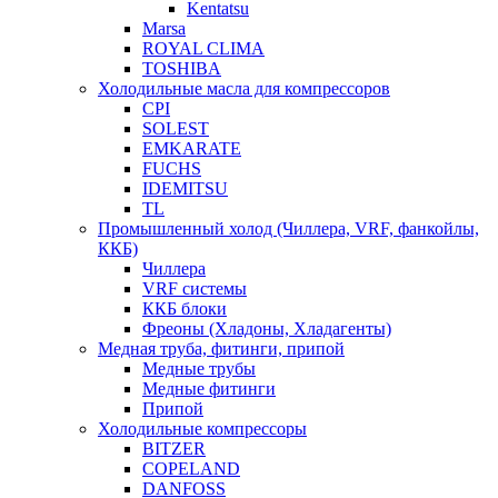
Kentatsu
Marsa
ROYAL CLIMA
TOSHIBA
Холодильные масла для компрессоров
CPI
SOLEST
EMKARATE
FUCHS
IDEMITSU
TL
Промышленный холод (Чиллера, VRF, фанкойлы,
ККБ)
Чиллера
VRF системы
ККБ блоки
Фреоны (Хладоны, Хладагенты)
Медная труба, фитинги, припой
Медные трубы
Медные фитинги
Припой
Холодильные компрессоры
BITZER
COPELAND
DANFOSS