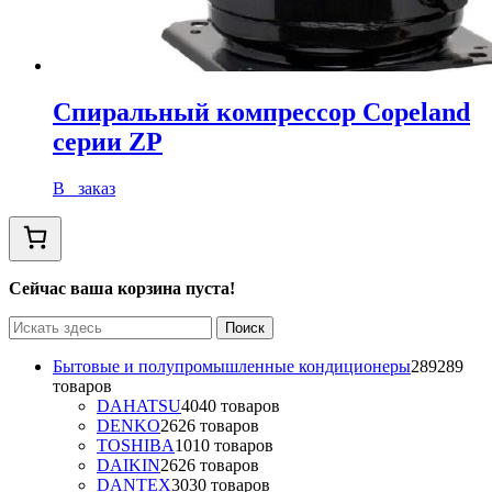
Спиральный компрессор Copeland
серии ZP
В заказ
Сейчас ваша корзина пуста!
Бытовые и полупромышленные кондиционеры
289
289
товаров
DAHATSU
40
40 товаров
DENKO
26
26 товаров
TOSHIBA
10
10 товаров
DAIKIN
26
26 товаров
DANTEX
30
30 товаров