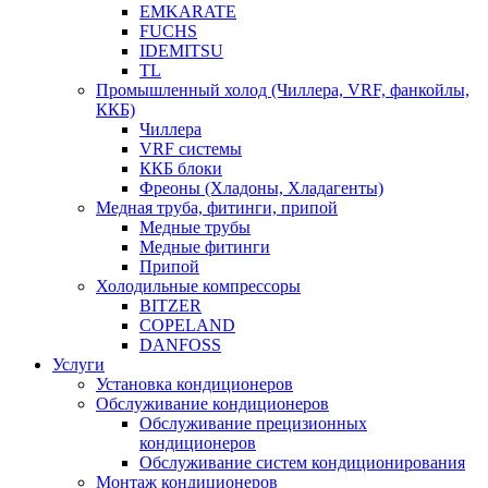
EMKARATE
FUCHS
IDEMITSU
TL
Промышленный холод (Чиллера, VRF, фанкойлы,
ККБ)
Чиллера
VRF системы
ККБ блоки
Фреоны (Хладоны, Хладагенты)
Медная труба, фитинги, припой
Медные трубы
Медные фитинги
Припой
Холодильные компрессоры
BITZER
COPELAND
DANFOSS
Услуги
Установка кондиционеров
Обслуживание кондиционеров
Обслуживание прецизионных
кондиционеров
Обслуживание систем кондиционирования
Монтаж кондиционеров