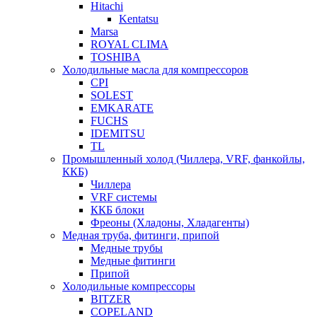
Hitachi
Kentatsu
Marsa
ROYAL CLIMA
TOSHIBA
Холодильные масла для компрессоров
CPI
SOLEST
EMKARATE
FUCHS
IDEMITSU
TL
Промышленный холод (Чиллера, VRF, фанкойлы,
ККБ)
Чиллера
VRF системы
ККБ блоки
Фреоны (Хладоны, Хладагенты)
Медная труба, фитинги, припой
Медные трубы
Медные фитинги
Припой
Холодильные компрессоры
BITZER
COPELAND