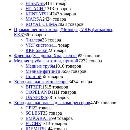
HISENSE
41
41 товар
HITACHI
13
13 товаров
KENTATSU
47
47 товаров
MARSA
24
24 товара
ROYAL CLIMA
28
28 товаров
Промышленный холод (Чиллера, VRF, фанкойлы,
ККБ)
6
6 товаров
Чиллера
3
3 товара
VRF системы
1
1 товар
ККБ блоки
2
2 товара
Фреоны (Хладоны, Хладагенты)
9
9 товаров
Медная труба, фитинги, припой
72
72 товара
Медные трубы
10
10 товаров
Медные фитинги
56
56 товаров
Припой
6
6 товаров
Холодильные компрессоры
34
34 товара
BITZER
15
15 товаров
COPELAND
11
11 товаров
DANFOSS
8
8 товаров
Холодильные масла для компрессоров
47
47 товаров
CPI
2
2 товара
SOLEST
3
3 товара
EMKARATE
9
9 товаров
FUCHS
13
13 товаров
IDEMITSU
4
4 товара