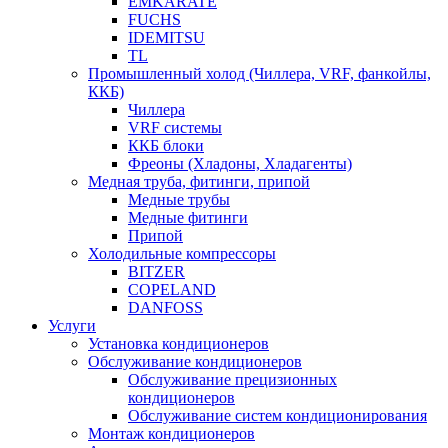
EMKARATE
FUCHS
IDEMITSU
TL
Промышленный холод (Чиллера, VRF, фанкойлы,
ККБ)
Чиллера
VRF системы
ККБ блоки
Фреоны (Хладоны, Хладагенты)
Медная труба, фитинги, припой
Медные трубы
Медные фитинги
Припой
Холодильные компрессоры
BITZER
COPELAND
DANFOSS
Услуги
Установка кондиционеров
Обслуживание кондиционеров
Обслуживание прецизионных
кондиционеров
Обслуживание систем кондиционирования
Монтаж кондиционеров