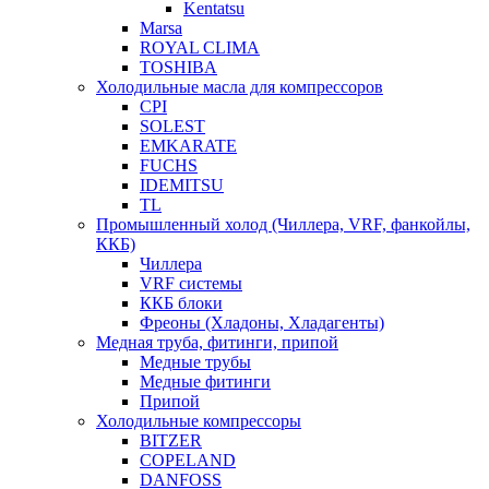
Kentatsu
Marsa
ROYAL CLIMA
TOSHIBA
Холодильные масла для компрессоров
CPI
SOLEST
EMKARATE
FUCHS
IDEMITSU
TL
Промышленный холод (Чиллера, VRF, фанкойлы,
ККБ)
Чиллера
VRF системы
ККБ блоки
Фреоны (Хладоны, Хладагенты)
Медная труба, фитинги, припой
Медные трубы
Медные фитинги
Припой
Холодильные компрессоры
BITZER
COPELAND
DANFOSS