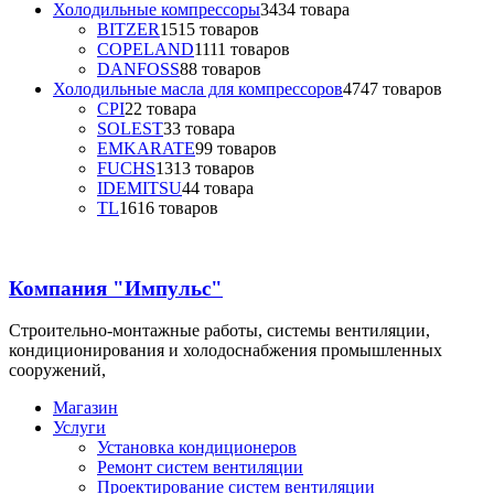
Холодильные компрессоры
34
34 товара
BITZER
15
15 товаров
COPELAND
11
11 товаров
DANFOSS
8
8 товаров
Холодильные масла для компрессоров
47
47 товаров
CPI
2
2 товара
SOLEST
3
3 товара
EMKARATE
9
9 товаров
FUCHS
13
13 товаров
IDEMITSU
4
4 товара
TL
16
16 товаров
Компания "Импульс"
Строительно-монтажные работы, системы вентиляции,
кондиционирования и холодоснабжения промышленных
сооружений,
Магазин
Услуги
Установка кондиционеров
Ремонт систем вентиляции
Проектирование систем вентиляции