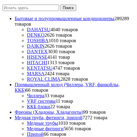
Бытовые и полупромышленные кондиционеры
289
289
товаров
DAHATSU
40
40 товаров
DENKO
26
26 товаров
TOSHIBA
10
10 товаров
DAIKIN
26
26 товаров
DANTEX
30
30 товаров
HISENSE
41
41 товар
HITACHI
13
13 товаров
KENTATSU
47
47 товаров
MARSA
24
24 товара
ROYAL CLIMA
28
28 товаров
Промышленный холод (Чиллера, VRF, фанкойлы,
ККБ)
6
6 товаров
Чиллера
3
3 товара
VRF системы
1
1 товар
ККБ блоки
2
2 товара
Фреоны (Хладоны, Хладагенты)
9
9 товаров
Медная труба, фитинги, припой
72
72 товара
Медные трубы
10
10 товаров
Медные фитинги
56
56 товаров
Припой
6
6 товаров