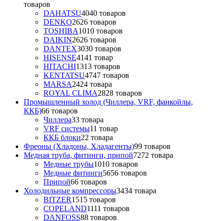
товаров
DAHATSU
40
40 товаров
DENKO
26
26 товаров
TOSHIBA
10
10 товаров
DAIKIN
26
26 товаров
DANTEX
30
30 товаров
HISENSE
41
41 товар
HITACHI
13
13 товаров
KENTATSU
47
47 товаров
MARSA
24
24 товара
ROYAL CLIMA
28
28 товаров
Промышленный холод (Чиллера, VRF, фанкойлы,
ККБ)
6
6 товаров
Чиллера
3
3 товара
VRF системы
1
1 товар
ККБ блоки
2
2 товара
Фреоны (Хладоны, Хладагенты)
9
9 товаров
Медная труба, фитинги, припой
72
72 товара
Медные трубы
10
10 товаров
Медные фитинги
56
56 товаров
Припой
6
6 товаров
Холодильные компрессоры
34
34 товара
BITZER
15
15 товаров
COPELAND
11
11 товаров
DANFOSS
8
8 товаров