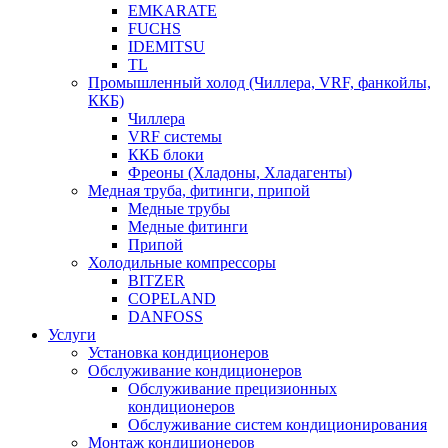
EMKARATE
FUCHS
IDEMITSU
TL
Промышленный холод (Чиллера, VRF, фанкойлы,
ККБ)
Чиллера
VRF системы
ККБ блоки
Фреоны (Хладоны, Хладагенты)
Медная труба, фитинги, припой
Медные трубы
Медные фитинги
Припой
Холодильные компрессоры
BITZER
COPELAND
DANFOSS
Услуги
Установка кондиционеров
Обслуживание кондиционеров
Обслуживание прецизионных
кондиционеров
Обслуживание систем кондиционирования
Монтаж кондиционеров