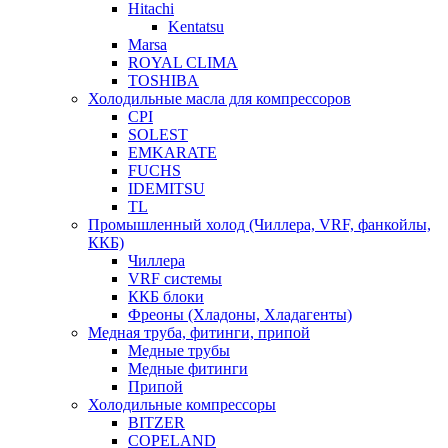
Hitachi
Kentatsu
Marsa
ROYAL CLIMA
TOSHIBA
Холодильные масла для компрессоров
CPI
SOLEST
EMKARATE
FUCHS
IDEMITSU
TL
Промышленный холод (Чиллера, VRF, фанкойлы,
ККБ)
Чиллера
VRF системы
ККБ блоки
Фреоны (Хладоны, Хладагенты)
Медная труба, фитинги, припой
Медные трубы
Медные фитинги
Припой
Холодильные компрессоры
BITZER
COPELAND