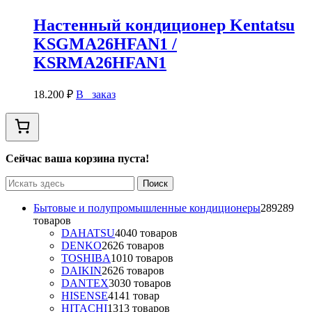
Настенный кондиционер Kentatsu
KSGMA26HFAN1 /
KSRMA26HFAN1
18.200
₽
В заказ
Сейчас ваша корзина пуста!
Бытовые и полупромышленные кондиционеры
289
289
товаров
DAHATSU
40
40 товаров
DENKO
26
26 товаров
TOSHIBA
10
10 товаров
DAIKIN
26
26 товаров
DANTEX
30
30 товаров
HISENSE
41
41 товар
HITACHI
13
13 товаров