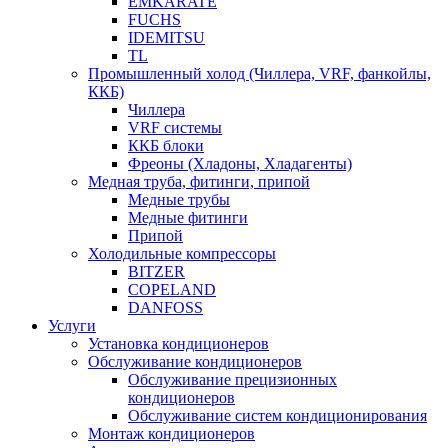
EMKARATE
FUCHS
IDEMITSU
TL
Промышленный холод (Чиллера, VRF, фанкойлы,
ККБ)
Чиллера
VRF системы
ККБ блоки
Фреоны (Хладоны, Хладагенты)
Медная труба, фитинги, припой
Медные трубы
Медные фитинги
Припой
Холодильные компрессоры
BITZER
COPELAND
DANFOSS
Услуги
Установка кондиционеров
Обслуживание кондиционеров
Обслуживание прецизионных
кондиционеров
Обслуживание систем кондиционирования
Монтаж кондиционеров