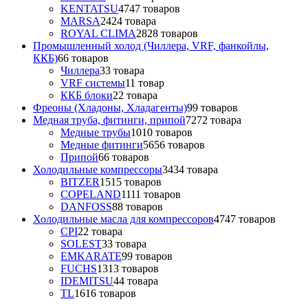
KENTATSU
47
47 товаров
MARSA
24
24 товара
ROYAL CLIMA
28
28 товаров
Промышленный холод (Чиллера, VRF, фанкойлы,
ККБ)
6
6 товаров
Чиллера
3
3 товара
VRF системы
1
1 товар
ККБ блоки
2
2 товара
Фреоны (Хладоны, Хладагенты)
9
9 товаров
Медная труба, фитинги, припой
72
72 товара
Медные трубы
10
10 товаров
Медные фитинги
56
56 товаров
Припой
6
6 товаров
Холодильные компрессоры
34
34 товара
BITZER
15
15 товаров
COPELAND
11
11 товаров
DANFOSS
8
8 товаров
Холодильные масла для компрессоров
47
47 товаров
CPI
2
2 товара
SOLEST
3
3 товара
EMKARATE
9
9 товаров
FUCHS
13
13 товаров
IDEMITSU
4
4 товара
TL
16
16 товаров