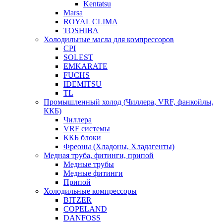
Kentatsu
Marsa
ROYAL CLIMA
TOSHIBA
Холодильные масла для компрессоров
CPI
SOLEST
EMKARATE
FUCHS
IDEMITSU
TL
Промышленный холод (Чиллера, VRF, фанкойлы,
ККБ)
Чиллера
VRF системы
ККБ блоки
Фреоны (Хладоны, Хладагенты)
Медная труба, фитинги, припой
Медные трубы
Медные фитинги
Припой
Холодильные компрессоры
BITZER
COPELAND
DANFOSS