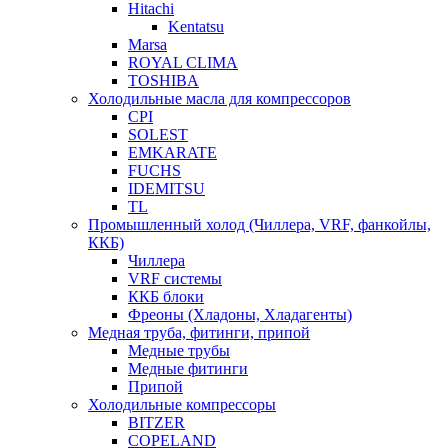
Hitachi
Kentatsu
Marsa
ROYAL CLIMA
TOSHIBA
Холодильные масла для компрессоров
CPI
SOLEST
EMKARATE
FUCHS
IDEMITSU
TL
Промышленный холод (Чиллера, VRF, фанкойлы,
ККБ)
Чиллера
VRF системы
ККБ блоки
Фреоны (Хладоны, Хладагенты)
Медная труба, фитинги, припой
Медные трубы
Медные фитинги
Припой
Холодильные компрессоры
BITZER
COPELAND