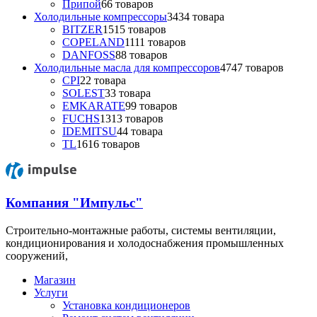
Припой
6
6 товаров
Холодильные компрессоры
34
34 товара
BITZER
15
15 товаров
COPELAND
11
11 товаров
DANFOSS
8
8 товаров
Холодильные масла для компрессоров
47
47 товаров
CPI
2
2 товара
SOLEST
3
3 товара
EMKARATE
9
9 товаров
FUCHS
13
13 товаров
IDEMITSU
4
4 товара
TL
16
16 товаров
Компания "Импульс"
Строительно-монтажные работы, системы вентиляции,
кондиционирования и холодоснабжения промышленных
сооружений,
Магазин
Услуги
Установка кондиционеров