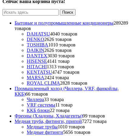
Сейчас ваша корзина пуста!
Бытовые и полупромышленные кондиционеры
289
289
товаров
DAHATSU
40
40 товаров
DENKO
26
26 товаров
TOSHIBA
10
10 товаров
DAIKIN
26
26 товаров
DANTEX
30
30 товаров
HISENSE
41
41 товар
HITACHI
13
13 товаров
KENTATSU
47
47 товаров
MARSA
24
24 товара
ROYAL CLIMA
28
28 товаров
Промышленный холод (Чиллера, VRF, фанкойлы,
ККБ)
6
6 товаров
Чиллера
3
3 товара
VRF системы
1
1 товар
ККБ блоки
2
2 товара
Фреоны (Хладоны, Хладагенты)
9
9 товаров
Медная труба, фитинги, припой
72
72 товара
Медные трубы
10
10 товаров
Медные фитинги
56
56 товаров