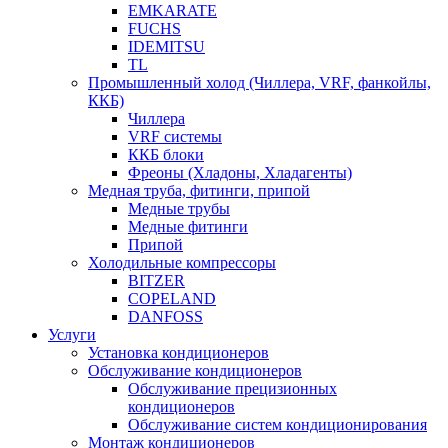
EMKARATE
FUCHS
IDEMITSU
TL
Промышленный холод (Чиллера, VRF, фанкойлы,
ККБ)
Чиллера
VRF системы
ККБ блоки
Фреоны (Хладоны, Хладагенты)
Медная труба, фитинги, припой
Медные трубы
Медные фитинги
Припой
Холодильные компрессоры
BITZER
COPELAND
DANFOSS
Услуги
Установка кондиционеров
Обслуживание кондиционеров
Обслуживание прецизионных
кондиционеров
Обслуживание систем кондиционирования
Монтаж кондиционеров