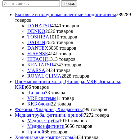
Бытовые и полупромышленные кондиционеры
289
289
товаров
DAHATSU
40
40 товаров
DENKO
26
26 товаров
TOSHIBA
10
10 товаров
DAIKIN
26
26 товаров
DANTEX
30
30 товаров
HISENSE
41
41 товар
HITACHI
13
13 товаров
KENTATSU
47
47 товаров
MARSA
24
24 товара
ROYAL CLIMA
28
28 товаров
Промышленный холод (Чиллера, VRF, фанкойлы,
ККБ)
6
6 товаров
Чиллера
3
3 товара
VRF системы
1
1 товар
ККБ блоки
2
2 товара
Фреоны (Хладоны, Хладагенты)
9
9 товаров
Медная труба, фитинги, припой
72
72 товара
Медные трубы
10
10 товаров
Медные фитинги
56
56 товаров
Припой
6
6 товаров
Холодильные компрессоры
34
34 товара