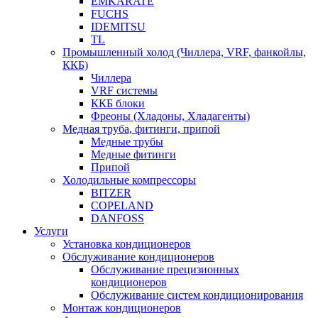
EMKARATE
FUCHS
IDEMITSU
TL
Промышленный холод (Чиллера, VRF, фанкойлы,
ККБ)
Чиллера
VRF системы
ККБ блоки
Фреоны (Хладоны, Хладагенты)
Медная труба, фитинги, припой
Медные трубы
Медные фитинги
Припой
Холодильные компрессоры
BITZER
COPELAND
DANFOSS
Услуги
Установка кондиционеров
Обслуживание кондиционеров
Обслуживание прецизионных
кондиционеров
Обслуживание систем кондиционирования
Монтаж кондиционеров