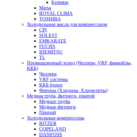
Kentatsu
Marsa
ROYAL CLIMA
TOSHIBA
Холодильные масла для компрессоров
CPI
SOLEST
EMKARATE
FUCHS
IDEMITSU
TL
Промышленный холод (Чиллера, VRF, фанкойлы,
ККБ)
Чиллера
VRF системы
ККБ блоки
Фреоны (Хладоны, Хладагенты)
Медная труба, фитинги, припой
Медные трубы
Медные фитинги
Припой
Холодильные компрессоры
BITZER
COPELAND
DANFOSS