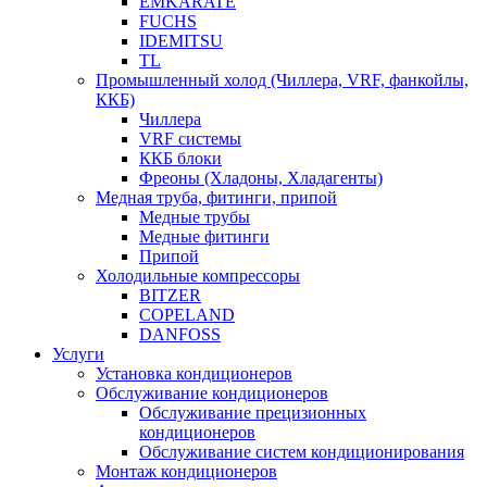
EMKARATE
FUCHS
IDEMITSU
TL
Промышленный холод (Чиллера, VRF, фанкойлы,
ККБ)
Чиллера
VRF системы
ККБ блоки
Фреоны (Хладоны, Хладагенты)
Медная труба, фитинги, припой
Медные трубы
Медные фитинги
Припой
Холодильные компрессоры
BITZER
COPELAND
DANFOSS
Услуги
Установка кондиционеров
Обслуживание кондиционеров
Обслуживание прецизионных
кондиционеров
Обслуживание систем кондиционирования
Монтаж кондиционеров