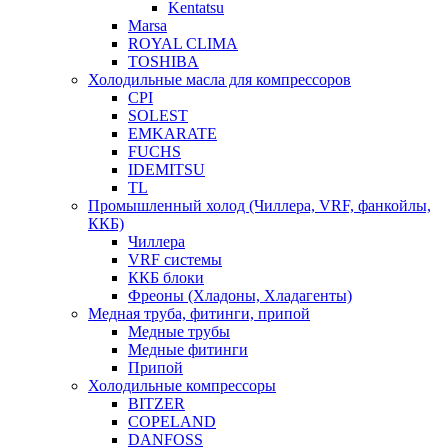
Kentatsu
Marsa
ROYAL CLIMA
TOSHIBA
Холодильные масла для компрессоров
CPI
SOLEST
EMKARATE
FUCHS
IDEMITSU
TL
Промышленный холод (Чиллера, VRF, фанкойлы,
ККБ)
Чиллера
VRF системы
ККБ блоки
Фреоны (Хладоны, Хладагенты)
Медная труба, фитинги, припой
Медные трубы
Медные фитинги
Припой
Холодильные компрессоры
BITZER
COPELAND
DANFOSS