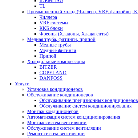
IDEMITSU
TL
Промышленный холод (Чиллера, VRF, фанкойлы, К
Чиллера
VRF системы
ККБ блоки
Фреоны (Хладоны, Хладагенты)
Медная труба, фитинги, припой
Медные трубы
Медные фитинги
Припой
Холодильные компрессоры
BITZER
COPELAND
DANFOSS
Услуги
Установка кондиционеров
Обслуживание кондиционеров
Обслуживание прецизионных кондиционеров
Обслуживание систем кондиционирования
Монтаж кондиционеров
Автоматизация систем кондиционирования
Монтаж систем вентиляции
Обслуживание систем вентиляции
Ремонт систем вентиляции