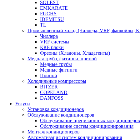
SOLEST
EMKARATE
FUCHS
IDEMITSU
TL
Промышленный холод (Чиллера, VRF, фанкойлы, К
Чиллера
VRF системы
ККБ блоки
Фреоны (Хладоны, Хладагенты)
Медная труба, фитинги, припой
Медные трубы
Медные фитинги
Припой
Холодильные компрессоры
BITZER
COPELAND
DANFOSS
Услуги
Установка кондиционеров
Обслуживание кондиционеров
Обслуживание прецизионных кондиционеров
Обслуживание систем кондиционирования
Монтаж кондиционеров
Автоматизация систем кондиционирования